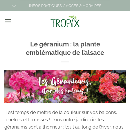
Passer
INFOS PRATIQUES / ACCES & HORAIRES
au
contenu
Le géranium : la plante
emblématique de l’alsace
Il est temps de mettre de la couleur sur vos balcons,
fenêtres et terrasses ! Dans notre jardinerie, les
géraniums sont à l’honneur : tout au long de l’hiver, nous