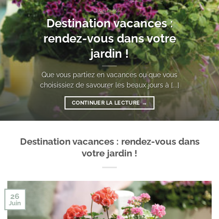
NON CLASSÉ
Destination vacances :
rendez-vous dans votre
jardin !
Que vous partiez en vacances ou que vous
choisissiez de savourer les beaux jours à [...]
CONTINUER LA LECTURE
→
Destination vacances : rendez-vous dans
votre jardin !
26
Juin