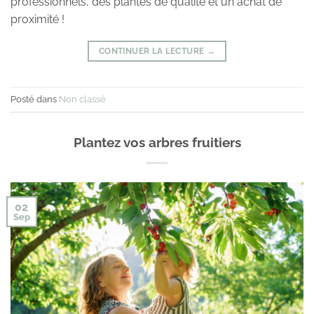
professionnels, des plantes de qualité et un achat de
proximité !
CONTINUER LA LECTURE
→
Posté dans
Non classé
Plantez vos arbres fruitiers
02
Sep