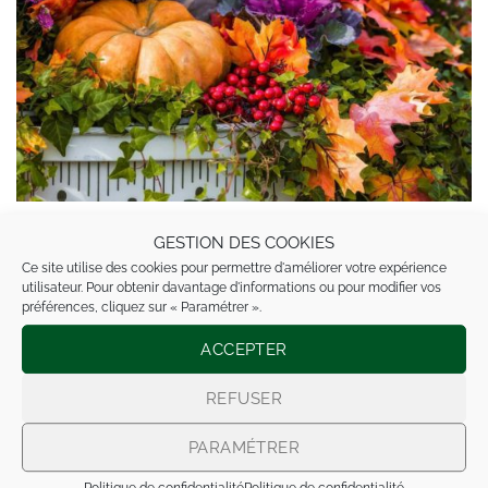
À l’Automne, nos serres regorgent de belles couleurs.
GESTION DES COOKIES
Rendez-vous chez Tropix pour des conseils de
Ce site utilise des cookies pour permettre d'améliorer votre expérience
utilisateur. Pour obtenir davantage d'informations ou pour modifier vos
professionnels, des plantes de qualité et un achat de
préférences, cliquez sur « Paramétrer ».
proximité !
ACCEPTER
CONTINUER LA LECTURE
→
REFUSER
PARAMÉTRER
Posté dans
Non classé