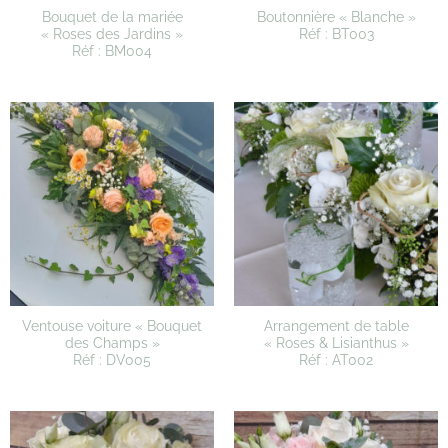
Bouquet de la mariée
Boutonnière « Blanche »
« Roses des Jardins »
Réf : BT003
Réf : BM004
Ventouse voiture « Bouquet
Arrangement de table
des Champs »
« Roses & Lisianthus »
Réf : DV005
Réf : AT002