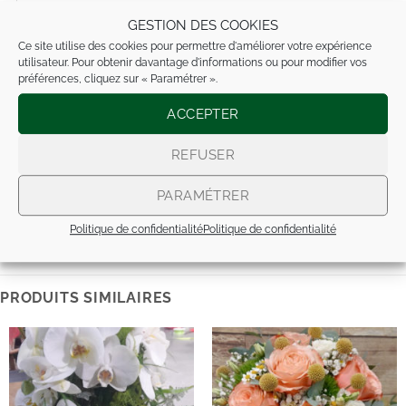
Boutonnières, bracelets, couronnes
GESTION DES COOKIES
Décoration de voiture
Ce site utilise des cookies pour permettre d'améliorer votre expérience
utilisateur. Pour obtenir davantage d'informations ou pour modifier vos
Décoration église et salle
préférences, cliquez sur « Paramétrer ».
DEUIL
ACCEPTER
NAISSANCE / BAPTÊME
REFUSER
NOS COMPOS ARTIFICIELLES
PARAMÉTRER
Politique de confidentialité
Politique de confidentialité
PRODUITS SIMILAIRES