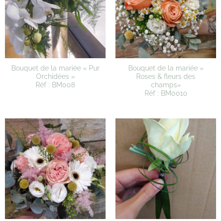
Bouquet de la mariée « Pur
Bouquet de la mariée «
Orchidées »
Roses & fleurs des
Réf : BM008
champs»
Réf : BM0010