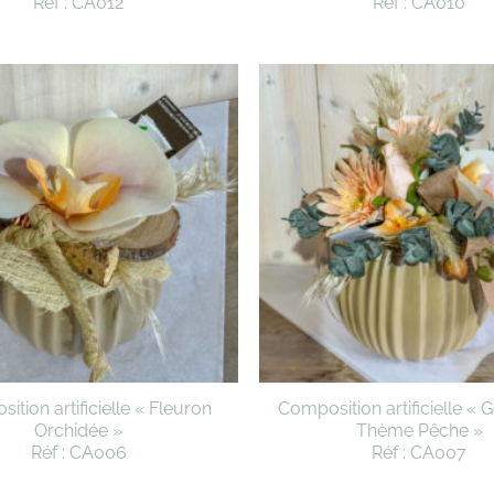
Réf : CA012
Réf : CA010
ition artificielle « Fleuron
Composition artificielle « 
Orchidée »
Thème Pêche »
Réf : CA006
Réf : CA007