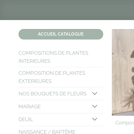
Passer
au
contenu
ACCUEIL CATALOGUE
COMPOSITIONS DE PLANTES
INTERIEURES
COMPOSITION DE PLANTES
EXTERIEURES
NOS BOUQUETS DE FLEURS
MARIAGE
DEUIL
Composit
NAISSANCE / BAPTÊME