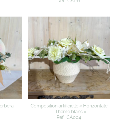
Réf : CA011
Gerbera –
Composition artificielle « Horizontale
– Thème blanc »
Réf : CA004