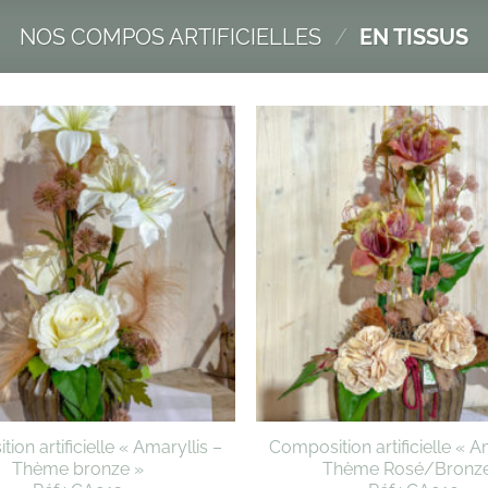
NOS COMPOS ARTIFICIELLES
/
EN TISSUS
ion artificielle « Amaryllis –
Composition artificielle « A
Thème bronze »
Thème Rosé/Bronze