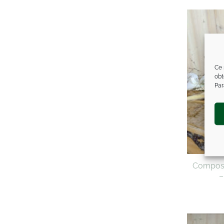
Ce 
obt
Par
Composit
–