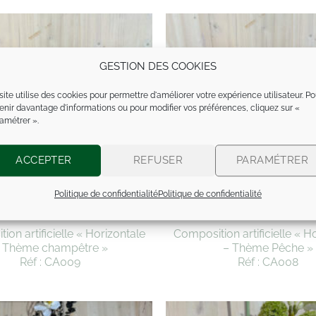
GESTION DES COOKIES
site utilise des cookies pour permettre d'améliorer votre expérience utilisateur. Po
enir davantage d'informations ou pour modifier vos préférences, cliquez sur «
amétrer ».
ACCEPTER
REFUSER
PARAMÉTRER
Politique de confidentialité
Politique de confidentialité
ion artificielle « Horizontale
Composition artificielle « H
 Thème champêtre »
– Thème Pêche »
Réf : CA009
Réf : CA008