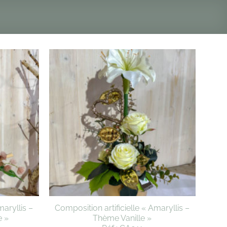
maryllis –
Composition artificielle « Amaryllis –
 »
Thème Vanille »