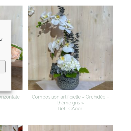
ur
orizontale
Composition artificielle « Orchidée –
thème gris »
Réf : CA001