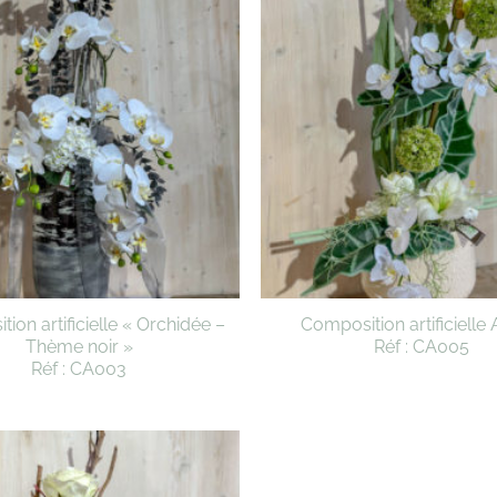
ion artificielle « Orchidée –
Composition artificielle 
Thème noir »
Réf : CA005
Réf : CA003