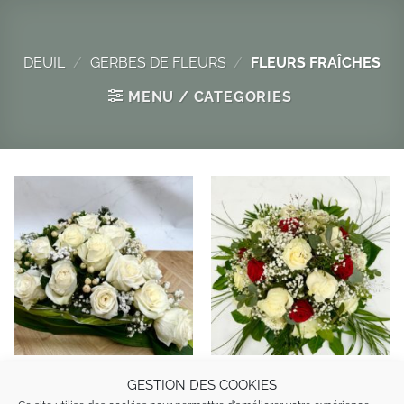
Passer
au
contenu
DEUIL
/
GERBES DE FLEURS
/
FLEURS FRAÎCHES
MENU / CATEGORIES
Coeur de Roses Blanches
Gerbe Blanc&Rouge
GESTION DES COOKIES
DFC001
DFC005