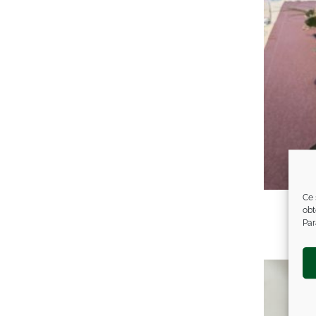
Ce 
Ar
obt
Par