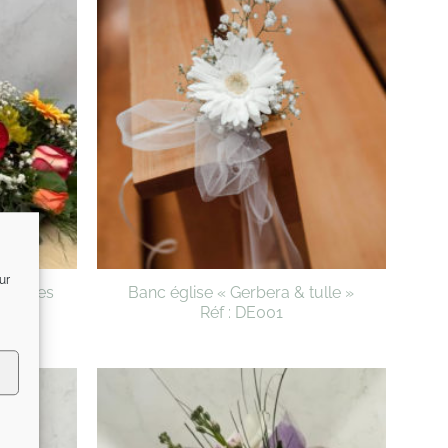
ur
rsVives
Banc église « Gerbera & tulle »
Réf : DE001