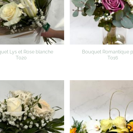
uet Lys et Rose blanche
Bouquet Romantique p
T020
T016