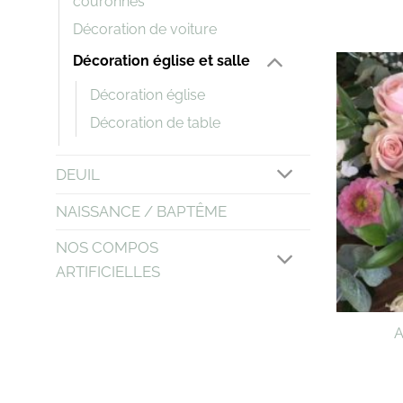
couronnes
Décoration de voiture
Décoration église et salle
Décoration église
Décoration de table
DEUIL
NAISSANCE / BAPTÊME
NOS COMPOS
ARTIFICIELLES
A