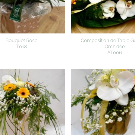
Bouquet Rose
Composition de Table G
T018
Orchidée
AT006