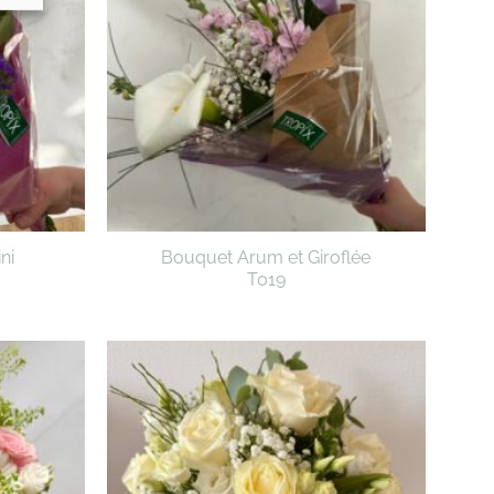
ni
Bouquet Arum et Giroflée
T019