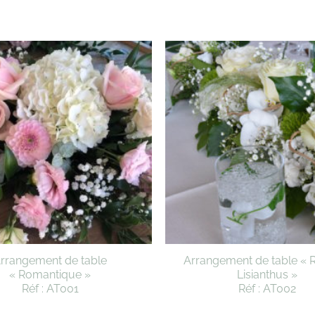
rrangement de table
Arrangement de table « 
« Romantique »
Lisianthus »
Réf : AT001
Réf : AT002