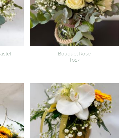
astel
Bouquet Rose
T017