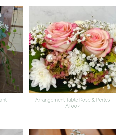
ant
Arrangement Table Rose & Perles
AT007