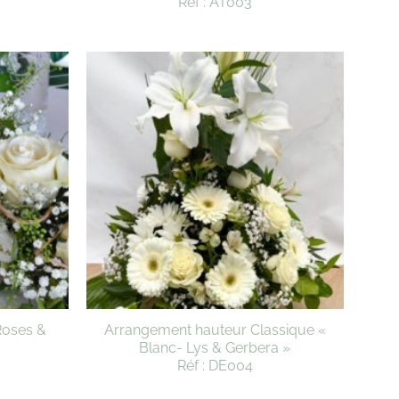
Réf : AT003
Roses &
Arrangement hauteur Classique «
Blanc- Lys & Gerbera »
Réf : DE004