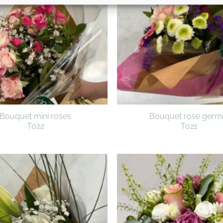
Bouquet mini roses
Bouquet rose germi
T022
T021