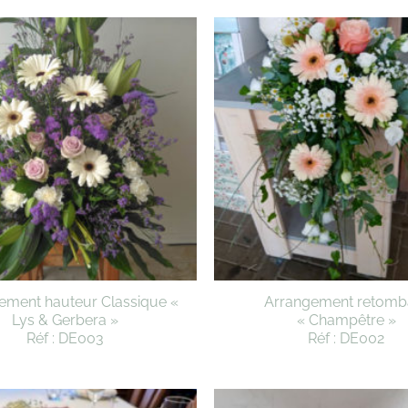
ement hauteur Classique «
Arrangement retomb
Lys & Gerbera »
« Champêtre »
Réf : DE003
Réf : DE002