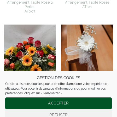
Arrangement Table Rose &
Arrangement Table Roses
Perles
AT011
AT007
GESTION DES COOKIES
ArrangementTableCouleursVives
Banc église « Gerbera &
Ce site utilise des cookies pour permettre d'améliorer votre expérience
AT006
tulle »
utilisateur. Pour obtenir davantage d'informations ou pour modifier vos
Réf : DE001
préférences, cliquez sur « Paramétrer ».
ACCEPTER
REFUSER