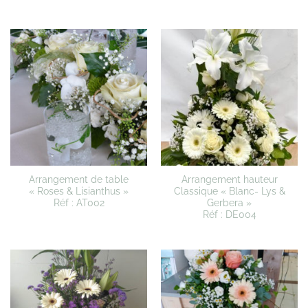
Arrangement de table
Arrangement hauteur
« Roses & Lisianthus »
Classique « Blanc- Lys &
Réf : AT002
Gerbera »
Réf : DE004