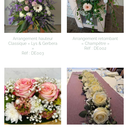
Arrangement hauteur
Arrangement retombant
Classique « Lys & Gerbera
« Champêtre »
»
Réf : DE002
Réf : DE003