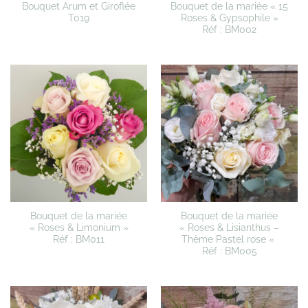
Bouquet Arum et Giroflée
Bouquet de la mariée « 15
T019
Roses & Gypsophile »
Réf : BM002
Bouquet de la mariée
Bouquet de la mariée
« Roses & Limonium »
« Roses & Lisianthus –
Réf : BM011
Thème Pastel rose «
Réf : BM005