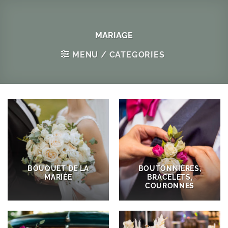
Passer
au
contenu
MARIAGE
MENU / CATEGORIES
BOUQUET DE LA
BOUTONNIÈRES,
MARIÉE
BRACELETS,
COURONNES