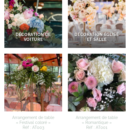
DÉCORATION DE
DÉCORATION ÉGLISE
VOITURE
ET SALLE
Arrangement de table
Arrangement de table
« Festival coloré »
« Romantique »
Réf : AT003
Réf : AT001