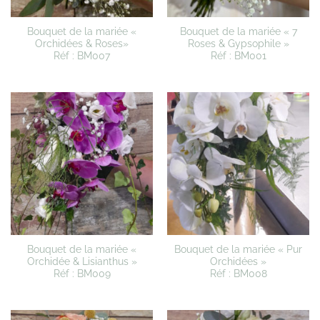
Bouquet de la mariée «
Bouquet de la mariée « 7
Orchidées & Roses»
Roses & Gypsophile »
Réf : BM007
Réf : BM001
Bouquet de la mariée «
Bouquet de la mariée « Pur
Orchidée & Lisianthus »
Orchidées »
Réf : BM009
Réf : BM008