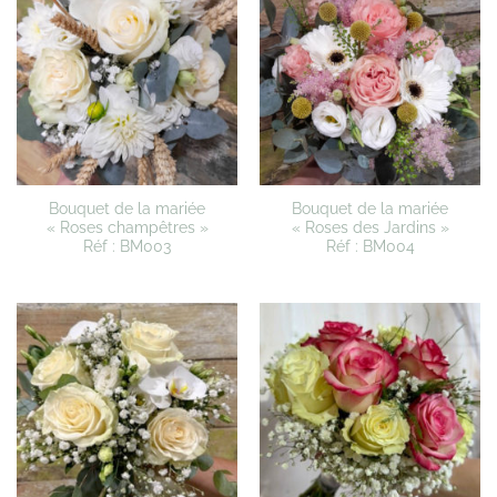
Bouquet de la mariée
Bouquet de la mariée
« Roses champêtres »
« Roses des Jardins »
Réf : BM003
Réf : BM004