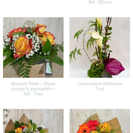
Réf : BG002
Bouquet Rond « Roses
Composition Anthurium
orange & gypsophile »
T013
Réf : T010