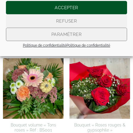
ACCEPTER
NOS COMPOS ARTIFICIELLES
REFUSER
PARAMÉTRER
Politique de confidentialité
Politique de confidentialité
PRODUITS SIMILAIRES
Bouquet volume « Tons
Bouquet « Roses rouges &
roses » Réf : BS001
gypsophile »