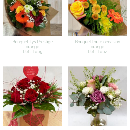
Bouquet Lys Prestige
Bouquet toute occasion
orangé
orangé
Réf : T005
Réf : T002