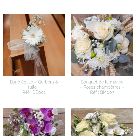
Banc église « Gerbera &
Bouquet de la mariée
tulle »
« Roses champêtres »
Réf : DE001
Réf : BM003