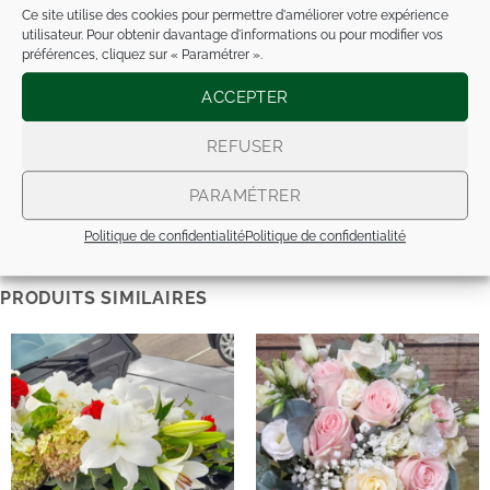
Décoration église et salle
Ce site utilise des cookies pour permettre d'améliorer votre expérience
utilisateur. Pour obtenir davantage d'informations ou pour modifier vos
préférences, cliquez sur « Paramétrer ».
DEUIL
ACCEPTER
NAISSANCE / BAPTÊME
REFUSER
NOS COMPOS ARTIFICIELLES
PARAMÉTRER
Politique de confidentialité
Politique de confidentialité
PRODUITS SIMILAIRES