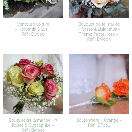
Ventouse voiture
Bouquet de la mariée
« Hortentia & Lys »
« Roses & Lisianthus –
Réf : DV006
Thème Pastel rose «
Réf : BM005
Bouquet de la mariée « 7
Boutonnière « Orange »
Roses & Gypsophile »
Réf : BT001
Réf : BM001