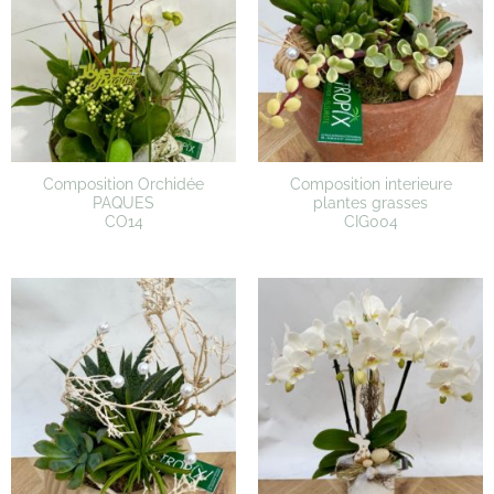
Composition Orchidée
Composition interieure
PAQUES
plantes grasses
CO14
CIG004