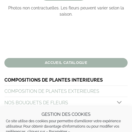
Photos non contractuelles. Les fleurs peuvent varier selon la
saison.
ACCUEIL CATALOGUE
COMPOSITIONS DE PLANTES INTERIEURES
COMPOSITION DE PLANTES EXTERIEURES
NOS BOUQUETS DE FLEURS
MARIAGE
GESTION DES COOKIES
Ce site utilise des cookies pour permettre d'améliorer votre expérience
DEUIL
utilisateur. Pour obtenir davantage d'informations ou pour modifier vos
préférences, cliquez sur « Paramétrer ».