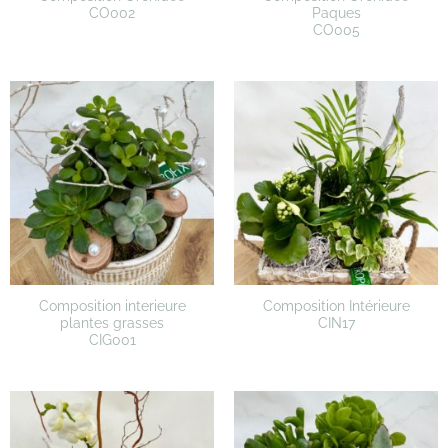
CO002
Paques
CO005
Composition interieure
Composition Intérieure
plantes grasses
CIN17
CIG001