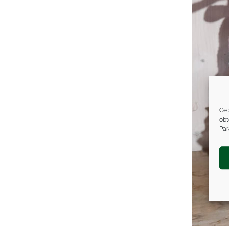
Ce 
obt
Par