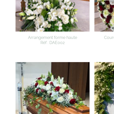
Arrangement forme haute
Cour
Réf : DAE002