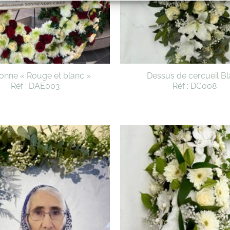
onne « Rouge et blanc »
Dessus de cercueil B
Réf : DAE003
Réf : DC008