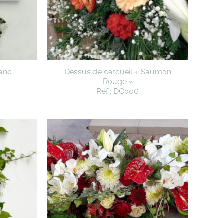
lanc
Dessus de cercueil « Saumon
Rouge »
Réf : DC006