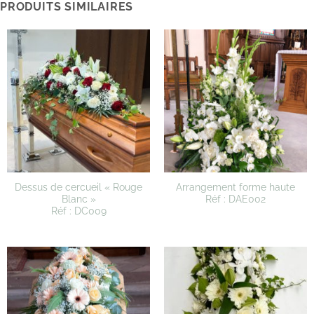
PRODUITS SIMILAIRES
Dessus de cercueil « Rouge
Arrangement forme haute
Blanc »
Réf : DAE002
Réf : DC009