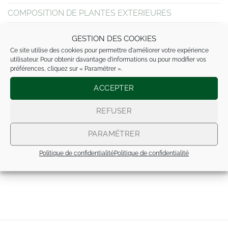
COMPOSITION DE PLANTES EXTERIEURES
NOS BOUQUETS DE FLEURS
GESTION DES COOKIES
Ce site utilise des cookies pour permettre d'améliorer votre expérience
MARIAGE
utilisateur. Pour obtenir davantage d'informations ou pour modifier vos
préférences, cliquez sur « Paramétrer ».
DEUIL
ACCEPTER
Décoration église et salle
Dessus de cercueil
REFUSER
Gerbes de fleurs
PARAMÉTRER
NAISSANCE / BAPTÊME
Politique de confidentialité
Politique de confidentialité
NOS COMPOS ARTIFICIELLES