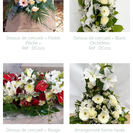
Dessus de cercueil « Pastel
Dessus de cercueil « Blanc
Pêche »
Orchidées
Réf : DC001
Réf : DC011
Dessus de cercueil « Rouge
Arrangement forme haute