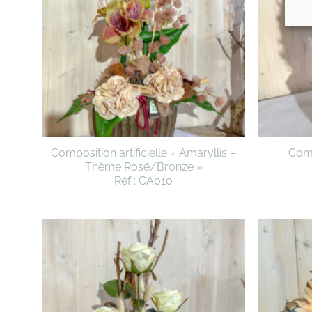
Composition artificielle « Amaryllis –
Comp
Thème Rosé/Bronze »
Réf : CA010