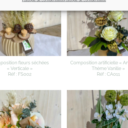
osition fleurs séchées
Composition artificielle « A
« Verticale »
Thème Vanille »
Réf : FS002
Réf : CA011