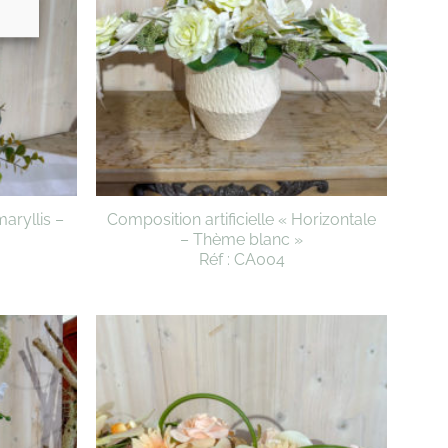
maryllis –
Composition artificielle « Horizontale
– Thème blanc »
Réf : CA004