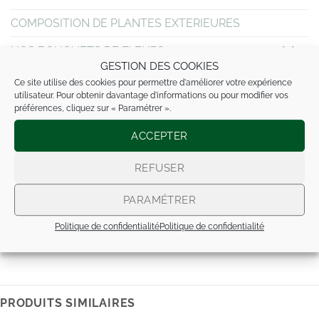
COMPOSITION DE PLANTES EXTERIEURES
NOS BOUQUETS DE FLEURS
GESTION DES COOKIES
MARIAGE
Ce site utilise des cookies pour permettre d'améliorer votre expérience
utilisateur. Pour obtenir davantage d'informations ou pour modifier vos
DEUIL
préférences, cliquez sur « Paramétrer ».
NAISSANCE / BAPTÊME
ACCEPTER
NOS COMPOS ARTIFICIELLES
REFUSER
Fleurs séchées
PARAMÉTRER
En tissus
Politique de confidentialité
Politique de confidentialité
PRODUITS SIMILAIRES