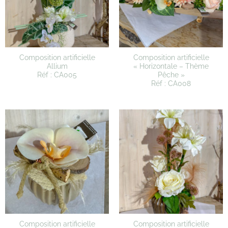
Composition artificielle
Composition artificielle
Allium
« Horizontale – Thème
Réf : CA005
Pêche »
Réf : CA008
Composition artificielle
Composition artificielle