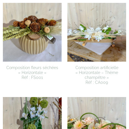
Composition fleurs séchées
Composition artificielle
« Horizontale »
« Horizontale – Thème
Réf : FS001
champêtre »
Réf : CA009