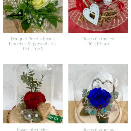
Bouquet Rond « Roses
Roses éternelles
blanches & gypsophile »
Réf : RE001
Réf : T008
Roses éternelles
Roses éternelles