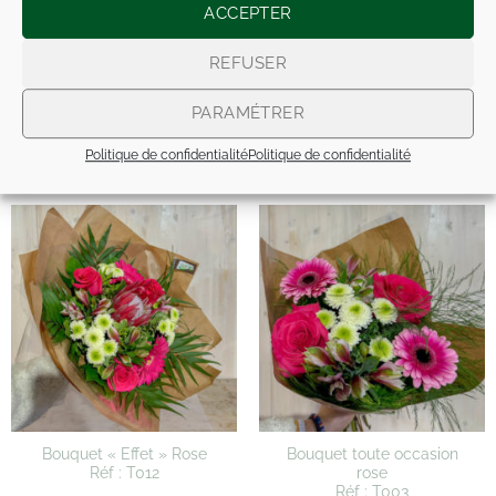
ACCEPTER
NOS COMPOS ARTIFICIELLES
REFUSER
PARAMÉTRER
Politique de confidentialité
Politique de confidentialité
PRODUITS SIMILAIRES
Bouquet « Effet » Rose
Bouquet toute occasion
Réf : T012
rose
Réf : T003