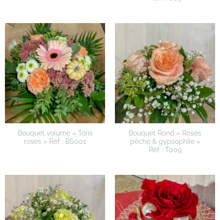
Bouquet volume « Tons
Bouquet Rond « Roses
roses » Réf : BS001
pêche & gypsophile »
Réf : T009