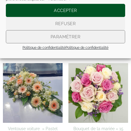
NAISSANCE / BAPTÊME
ACCEPTER
NOS COMPOS ARTIFICIELLES
REFUSER
PARAMÉTRER
Politique de confidentialité
Politique de confidentialité
PRODUITS SIMILAIRES
Ventouse voiture » Pastel
Bouquet de la mariée « 15