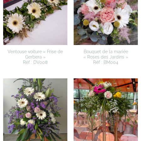
Ventouse voiture « Frise de
Bouquet de la mariée
Gerbera »
« Roses des Jardins »
Réf : DV008
Réf : BM004