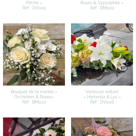
Pêche »
Roses & Gypsophile »
Réf : DV002
Réf : BM002
Bouquet de la mariée «
Ventouse voiture
Orchidées & Roses»
« Hortentia & Lys »
Réf : BM007
Réf : DV006